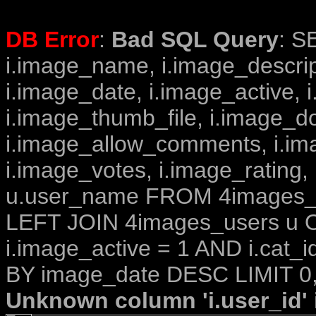
DB Error
:
Bad SQL Query
: S
i.image_name, i.image_descrip
i.image_date, i.image_active, 
i.image_thumb_file, i.image_d
i.image_allow_comments, i.i
i.image_votes, i.image_rating,
u.user_name FROM 4images_im
LEFT JOIN 4images_users u O
i.image_active = 1 AND i.cat_
BY image_date DESC LIMIT 0,
Unknown column 'i.user_id' i