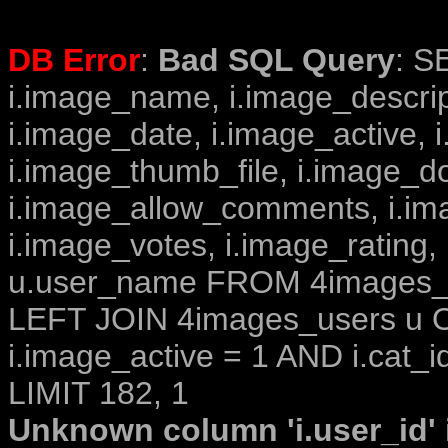
DB Error
:
Bad SQL Query
: S
i.image_name, i.image_descrip
i.image_date, i.image_active, 
i.image_thumb_file, i.image_d
i.image_allow_comments, i.i
i.image_votes, i.image_rating,
u.user_name FROM 4images_im
LEFT JOIN 4images_users u O
i.image_active = 1 AND i.cat_i
LIMIT 182, 1
Unknown column 'i.user_id' i