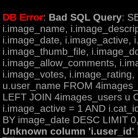
DB Error
:
Bad SQL Query
: S
i.image_name, i.image_descrip
i.image_date, i.image_active, 
i.image_thumb_file, i.image_d
i.image_allow_comments, i.i
i.image_votes, i.image_rating,
u.user_name FROM 4images_im
LEFT JOIN 4images_users u O
i.image_active = 1 AND i.cat_
BY image_date DESC LIMIT 0,
Unknown column 'i.user_id' i