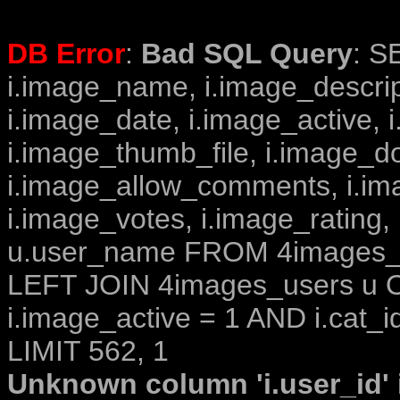
DB Error
:
Bad SQL Query
: S
i.image_name, i.image_descrip
i.image_date, i.image_active, 
i.image_thumb_file, i.image_d
i.image_allow_comments, i.i
i.image_votes, i.image_rating,
u.user_name FROM 4images_im
LEFT JOIN 4images_users u O
i.image_active = 1 AND i.cat_i
LIMIT 562, 1
Unknown column 'i.user_id' i