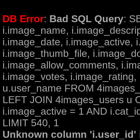
DB Error
:
Bad SQL Query
: S
i.image_name, i.image_descrip
i.image_date, i.image_active, 
i.image_thumb_file, i.image_d
i.image_allow_comments, i.i
i.image_votes, i.image_rating,
u.user_name FROM 4images_im
LEFT JOIN 4images_users u O
i.image_active = 1 AND i.cat_i
LIMIT 540, 1
Unknown column 'i.user_id' i