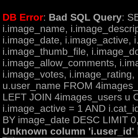
DB Error
:
Bad SQL Query
: S
i.image_name, i.image_descrip
i.image_date, i.image_active, 
i.image_thumb_file, i.image_d
i.image_allow_comments, i.i
i.image_votes, i.image_rating,
u.user_name FROM 4images_im
LEFT JOIN 4images_users u O
i.image_active = 1 AND i.cat_
BY image_date DESC LIMIT 0,
Unknown column 'i.user_id' i