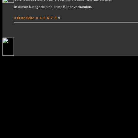
In dieser Kategorie sind keine Bilder vorhanden.
« Erste Seite
«
4
5
6
7
8
9