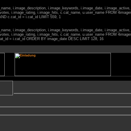
ge_name, i.image_description, i.image_keywords, i.image_date, i.image_active,
votes, i.image_rating, i.image_hits, c.cat_name, u.user_name FROM 4imag
ND c.cat_id = i.cat_id LIMIT 559, 1
ge_name, i.image_description, i.image_keywords, i.image_date, i.image_active,
votes, i.image_rating, i.image_hits, c.cat_name, u.user_name FROM 4imag
c.cat_id = i.cat_id ORDER BY image_date DESC LIMIT 128, 16