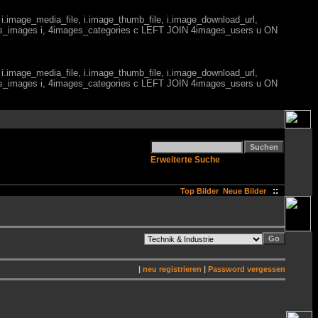
 i.image_media_file, i.image_thumb_file, i.image_download_url,
es_images i, 4images_categories c LEFT JOIN 4images_users u ON
 i.image_media_file, i.image_thumb_file, i.image_download_url,
es_images i, 4images_categories c LEFT JOIN 4images_users u ON
Erweiterte Suche
::
Top Bilder
Neue Bilder
|
neu registrieren
|
Password vergessen