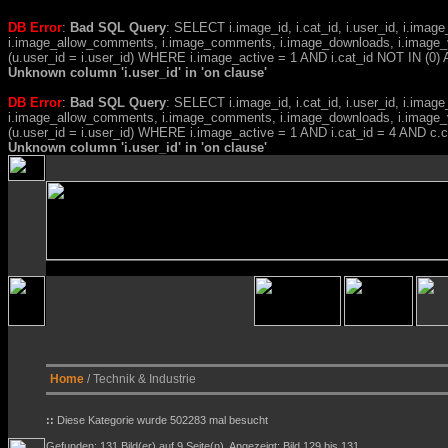
DB Error
:
Bad SQL Query
: SELECT i.image_id, i.cat_id, i.user_id, i.ima
i.image_allow_comments, i.image_comments, i.image_downloads, i.image_
(u.user_id = i.user_id) WHERE i.image_active = 1 AND i.cat_id NOT IN (0) A
Unknown column 'i.user_id' in 'on clause'
DB Error
:
Bad SQL Query
: SELECT i.image_id, i.cat_id, i.user_id, i.ima
i.image_allow_comments, i.image_comments, i.image_downloads, i.image_
(u.user_id = i.user_id) WHERE i.image_active = 1 AND i.cat_id = 4 AND 
Unknown column 'i.user_id' in 'on clause'
Home
/ Technik & Industrie
::
Diese Kategorie wurde 502283 mal besucht
Gefunden: 131 Bild(er) auf 9 Seite(n). Angezeigt: Bild 129 bis 131.