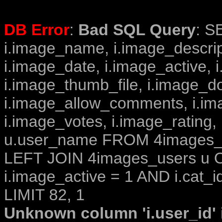
DB Error
:
Bad SQL Query
: S
i.image_name, i.image_descrip
i.image_date, i.image_active, 
i.image_thumb_file, i.image_d
i.image_allow_comments, i.i
i.image_votes, i.image_rating,
u.user_name FROM 4images_im
LEFT JOIN 4images_users u O
i.image_active = 1 AND i.cat_i
LIMIT 82, 1
Unknown column 'i.user_id' i