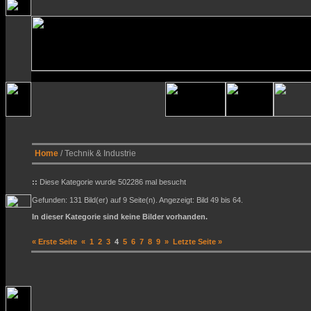
Home
/ Technik & Industrie
::
Diese Kategorie wurde 502286 mal besucht
Gefunden: 131 Bild(er) auf 9 Seite(n). Angezeigt: Bild 49 bis 64.
In dieser Kategorie sind keine Bilder vorhanden.
« Erste Seite
«
1
2
3
4
5
6
7
8
9
»
Letzte Seite »