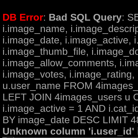
DB Error
:
Bad SQL Query
: S
i.image_name, i.image_descrip
i.image_date, i.image_active, 
i.image_thumb_file, i.image_d
i.image_allow_comments, i.i
i.image_votes, i.image_rating,
u.user_name FROM 4images_im
LEFT JOIN 4images_users u O
i.image_active = 1 AND i.cat_
BY image_date DESC LIMIT 4
Unknown column 'i.user_id' i