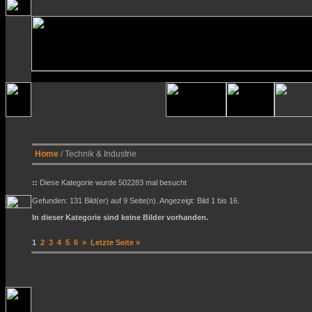
Home
/ Technik & Industrie
::
Diese Kategorie wurde 502283 mal besucht
Gefunden: 131 Bild(er) auf 9 Seite(n). Angezeigt: Bild 1 bis 16.
In dieser Kategorie sind keine Bilder vorhanden.
1
2
3
4
5
6
»
Letzte Seite »