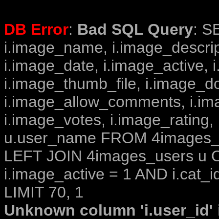
DB Error
:
Bad SQL Query
: S
i.image_name, i.image_descrip
i.image_date, i.image_active, 
i.image_thumb_file, i.image_d
i.image_allow_comments, i.i
i.image_votes, i.image_rating,
u.user_name FROM 4images_im
LEFT JOIN 4images_users u O
i.image_active = 1 AND i.cat_i
LIMIT 70, 1
Unknown column 'i.user_id' i