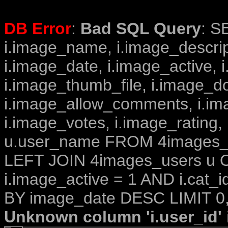
DB Error
:
Bad SQL Query
: S
i.image_name, i.image_descrip
i.image_date, i.image_active, 
i.image_thumb_file, i.image_d
i.image_allow_comments, i.i
i.image_votes, i.image_rating,
u.user_name FROM 4images_im
LEFT JOIN 4images_users u O
i.image_active = 1 AND i.cat_
BY image_date DESC LIMIT 0,
Unknown column 'i.user_id' i