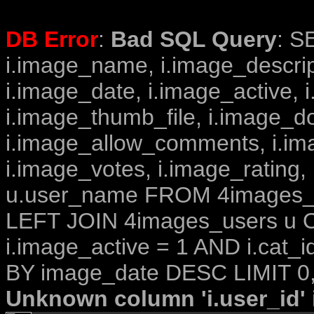
DB Error
:
Bad SQL Query
: S
i.image_name, i.image_descrip
i.image_date, i.image_active, 
i.image_thumb_file, i.image_d
i.image_allow_comments, i.i
i.image_votes, i.image_rating,
u.user_name FROM 4images_im
LEFT JOIN 4images_users u O
i.image_active = 1 AND i.cat_
BY image_date DESC LIMIT 0,
Unknown column 'i.user_id' i