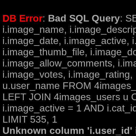
DB Error
:
Bad SQL Query
: S
i.image_name, i.image_descrip
i.image_date, i.image_active, 
i.image_thumb_file, i.image_d
i.image_allow_comments, i.i
i.image_votes, i.image_rating,
u.user_name FROM 4images_im
LEFT JOIN 4images_users u O
i.image_active = 1 AND i.cat_i
LIMIT 535, 1
Unknown column 'i.user_id' i