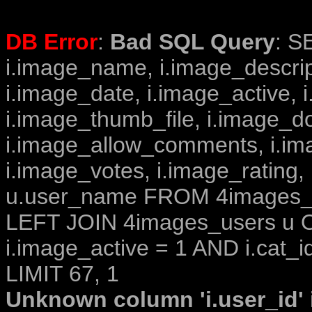
DB Error
:
Bad SQL Query
: S
i.image_name, i.image_descrip
i.image_date, i.image_active, 
i.image_thumb_file, i.image_d
i.image_allow_comments, i.i
i.image_votes, i.image_rating,
u.user_name FROM 4images_im
LEFT JOIN 4images_users u O
i.image_active = 1 AND i.cat_i
LIMIT 67, 1
Unknown column 'i.user_id' i