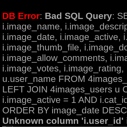
DB Error
:
Bad SQL Query
: S
i.image_name, i.image_descrip
i.image_date, i.image_active, 
i.image_thumb_file, i.image_d
i.image_allow_comments, i.i
i.image_votes, i.image_rating,
u.user_name FROM 4images_im
LEFT JOIN 4images_users u O
i.image_active = 1 AND i.cat_i
ORDER BY image_date DESC 
Unknown column 'i.user_id' i