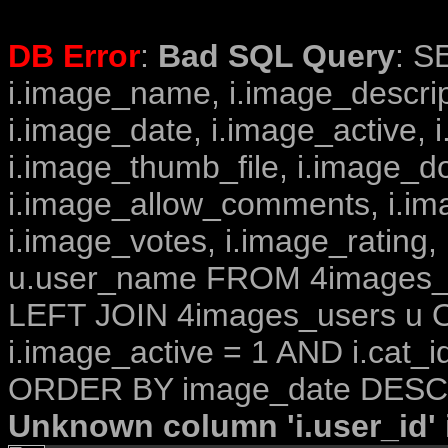
DB Error
:
Bad SQL Query
: S
i.image_name, i.image_descrip
i.image_date, i.image_active, 
i.image_thumb_file, i.image_d
i.image_allow_comments, i.i
i.image_votes, i.image_rating,
u.user_name FROM 4images_im
LEFT JOIN 4images_users u O
i.image_active = 1 AND i.cat_i
ORDER BY image_date DESC 
Unknown column 'i.user_id' i