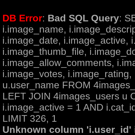
DB Error
:
Bad SQL Query
: S
i.image_name, i.image_descrip
i.image_date, i.image_active, 
i.image_thumb_file, i.image_d
i.image_allow_comments, i.i
i.image_votes, i.image_rating,
u.user_name FROM 4images_im
LEFT JOIN 4images_users u O
i.image_active = 1 AND i.cat_i
LIMIT 326, 1
Unknown column 'i.user_id' i