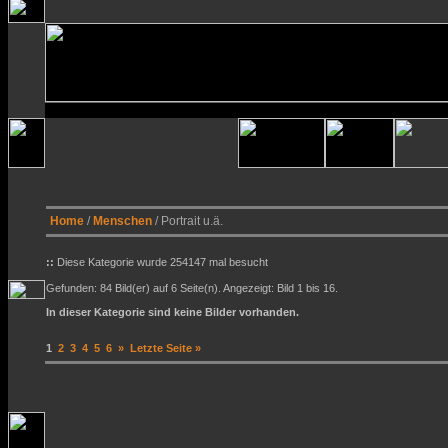
Home
/
Menschen
/ Portrait u.ä.
::
Diese Kategorie wurde 254147 mal besucht
Gefunden: 84 Bild(er) auf 6 Seite(n). Angezeigt: Bild 1 bis 16.
In dieser Kategorie sind keine Bilder vorhanden.
1
2
3
4
5
6
»
Letzte Seite »