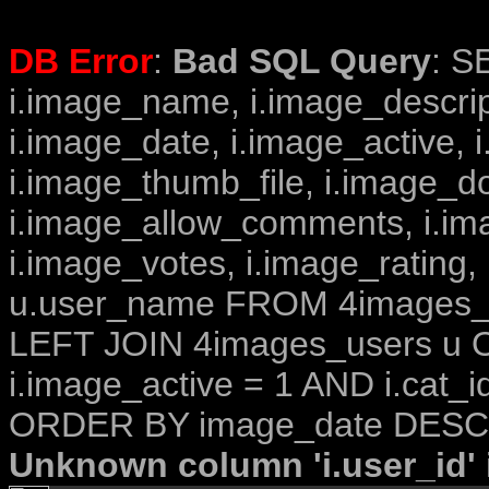
DB Error
:
Bad SQL Query
: S
i.image_name, i.image_descrip
i.image_date, i.image_active, 
i.image_thumb_file, i.image_d
i.image_allow_comments, i.i
i.image_votes, i.image_rating,
u.user_name FROM 4images_im
LEFT JOIN 4images_users u O
i.image_active = 1 AND i.cat_i
ORDER BY image_date DESC 
Unknown column 'i.user_id' i