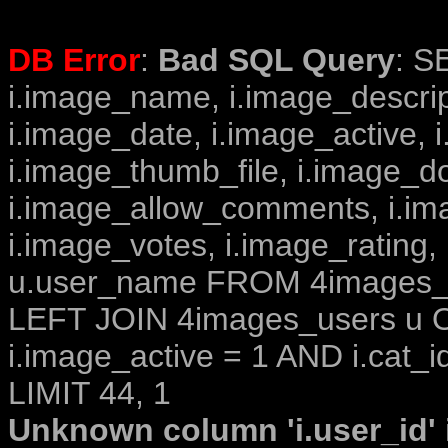
DB Error
:
Bad SQL Query
: S
i.image_name, i.image_descrip
i.image_date, i.image_active, 
i.image_thumb_file, i.image_d
i.image_allow_comments, i.i
i.image_votes, i.image_rating,
u.user_name FROM 4images_im
LEFT JOIN 4images_users u O
i.image_active = 1 AND i.cat_i
LIMIT 44, 1
Unknown column 'i.user_id' i