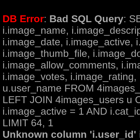
DB Error
:
Bad SQL Query
: S
i.image_name, i.image_descrip
i.image_date, i.image_active, 
i.image_thumb_file, i.image_d
i.image_allow_comments, i.i
i.image_votes, i.image_rating,
u.user_name FROM 4images_im
LEFT JOIN 4images_users u O
i.image_active = 1 AND i.cat_i
LIMIT 64, 1
Unknown column 'i.user_id' i