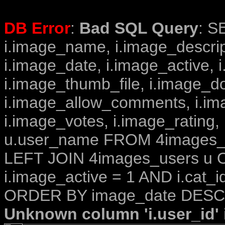
DB Error
:
Bad SQL Query
: S
i.image_name, i.image_descrip
i.image_date, i.image_active, 
i.image_thumb_file, i.image_d
i.image_allow_comments, i.i
i.image_votes, i.image_rating,
u.user_name FROM 4images_im
LEFT JOIN 4images_users u O
i.image_active = 1 AND i.cat_i
ORDER BY image_date DESC 
Unknown column 'i.user_id' i