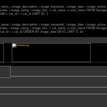
ge_name, i.image_description, i.image_keywords, i.image_date, i.image_active,
votes, i.image_rating, i.image_hits, c.cat_name, u.user_name FROM 4imag
ND c.cat_id = i.cat_id LIMIT 53, 1
ge_name, i.image_description, i.image_keywords, i.image_date, i.image_active,
votes, i.image_rating, i.image_hits, c.cat_name, u.user_name FROM 4imag
c.cat_id = i.cat_id ORDER BY image_date DESC LIMIT 0, 16