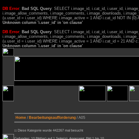
DB Error
:
Bad SQL Query
: SELECT i.image_id, i.cat_id, i.user_id, i.ima
i.image_allow_comments, i.image_comments, i.image_downloads, i.image_
(u.user_id = i.user_id) WHERE i.image_active = 1 AND i.cat_id NOT IN (0) A
Unknown column 'i.user_id' in 'on clause'
DB Error
:
Bad SQL Query
: SELECT i.image_id, i.cat_id, i.user_id, i.ima
i.image_allow_comments, i.image_comments, i.image_downloads, i.image_
(u.user_id = i.user_id) WHERE i.image_active = 1 AND i.cat_id = 21 AND 
Unknown column 'i.user_id' in 'on clause'
Home
/
Bearbeitungsaufforderung
/ A05
::
Diese Kategorie wurde 442267 mal besucht
Gefunden: 10 Bild(er) auf 1 Seite(n). Angezeigt: Bild 1 bis 10.