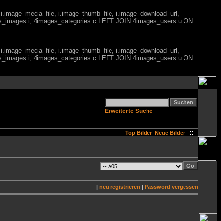
 i.image_media_file, i.image_thumb_file, i.image_download_url,
es_images i, 4images_categories c LEFT JOIN 4images_users u ON
 i.image_media_file, i.image_thumb_file, i.image_download_url,
es_images i, 4images_categories c LEFT JOIN 4images_users u ON
Erweiterte Suche
::
Top Bilder
Neue Bilder
|
neu registrieren
|
Password vergessen