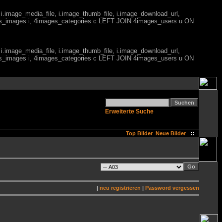
 i.image_media_file, i.image_thumb_file, i.image_download_url,
es_images i, 4images_categories c LEFT JOIN 4images_users u ON
 i.image_media_file, i.image_thumb_file, i.image_download_url,
es_images i, 4images_categories c LEFT JOIN 4images_users u ON
Erweiterte Suche
::
Top Bilder
Neue Bilder
|
neu registrieren
|
Password vergessen