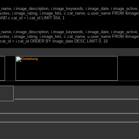
ge_name, i.image_description, i.image_keywords, i.image_date, i.image_active,
votes, i.image_rating, i.image_hits, c.cat_name, u.user_name FROM 4imag
ND c.cat_id = i.cat_id LIMIT 554, 1
ge_name, i.image_description, i.image_keywords, i.image_date, i.image_active,
votes, i.image_rating, i.image_hits, c.cat_name, u.user_name FROM 4imag
c.cat_id = i.cat_id ORDER BY image_date DESC LIMIT 0, 16