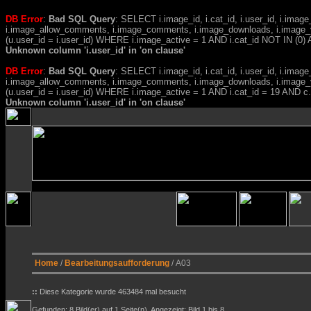
DB Error
:
Bad SQL Query
: SELECT i.image_id, i.cat_id, i.user_id, i.ima
i.image_allow_comments, i.image_comments, i.image_downloads, i.image_
(u.user_id = i.user_id) WHERE i.image_active = 1 AND i.cat_id NOT IN (0) A
Unknown column 'i.user_id' in 'on clause'
DB Error
:
Bad SQL Query
: SELECT i.image_id, i.cat_id, i.user_id, i.ima
i.image_allow_comments, i.image_comments, i.image_downloads, i.image_
(u.user_id = i.user_id) WHERE i.image_active = 1 AND i.cat_id = 19 AND 
Unknown column 'i.user_id' in 'on clause'
Home
/
Bearbeitungsaufforderung
/ A03
::
Diese Kategorie wurde 463484 mal besucht
Gefunden: 8 Bild(er) auf 1 Seite(n). Angezeigt: Bild 1 bis 8.