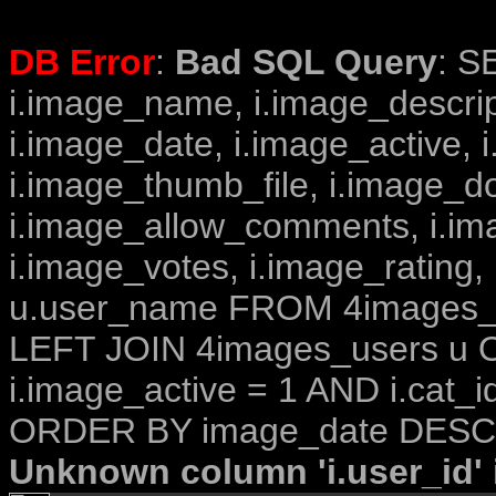
DB Error
:
Bad SQL Query
: S
i.image_name, i.image_descrip
i.image_date, i.image_active, 
i.image_thumb_file, i.image_d
i.image_allow_comments, i.i
i.image_votes, i.image_rating,
u.user_name FROM 4images_im
LEFT JOIN 4images_users u O
i.image_active = 1 AND i.cat_i
ORDER BY image_date DESC 
Unknown column 'i.user_id' i