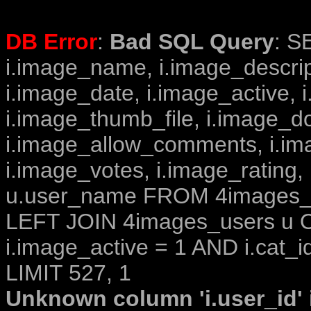
DB Error
:
Bad SQL Query
: S
i.image_name, i.image_descrip
i.image_date, i.image_active, 
i.image_thumb_file, i.image_d
i.image_allow_comments, i.i
i.image_votes, i.image_rating,
u.user_name FROM 4images_im
LEFT JOIN 4images_users u O
i.image_active = 1 AND i.cat_i
LIMIT 527, 1
Unknown column 'i.user_id' i