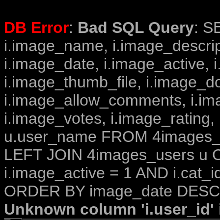
DB Error
:
Bad SQL Query
: S
i.image_name, i.image_descrip
i.image_date, i.image_active, 
i.image_thumb_file, i.image_d
i.image_allow_comments, i.i
i.image_votes, i.image_rating,
u.user_name FROM 4images_im
LEFT JOIN 4images_users u O
i.image_active = 1 AND i.cat_i
ORDER BY image_date DESC 
Unknown column 'i.user_id' i