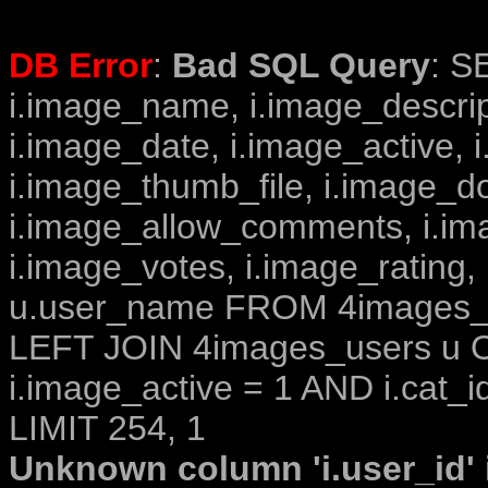
DB Error
:
Bad SQL Query
: S
i.image_name, i.image_descrip
i.image_date, i.image_active, 
i.image_thumb_file, i.image_d
i.image_allow_comments, i.i
i.image_votes, i.image_rating,
u.user_name FROM 4images_im
LEFT JOIN 4images_users u O
i.image_active = 1 AND i.cat_i
LIMIT 254, 1
Unknown column 'i.user_id' i