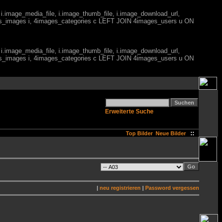
 i.image_media_file, i.image_thumb_file, i.image_download_url,
es_images i, 4images_categories c LEFT JOIN 4images_users u ON
 i.image_media_file, i.image_thumb_file, i.image_download_url,
es_images i, 4images_categories c LEFT JOIN 4images_users u ON
Erweiterte Suche
::
Top Bilder
Neue Bilder
|
neu registrieren
|
Password vergessen