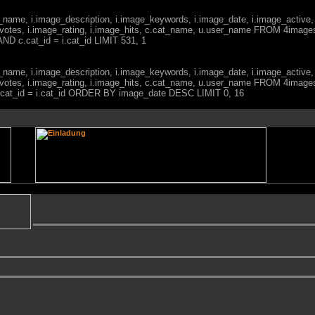
ge_name, i.image_description, i.image_keywords, i.image_date, i.image_active,
votes, i.image_rating, i.image_hits, c.cat_name, u.user_name FROM 4imag
ND c.cat_id = i.cat_id LIMIT 531, 1
ge_name, i.image_description, i.image_keywords, i.image_date, i.image_active,
votes, i.image_rating, i.image_hits, c.cat_name, u.user_name FROM 4imag
c.cat_id = i.cat_id ORDER BY image_date DESC LIMIT 0, 16