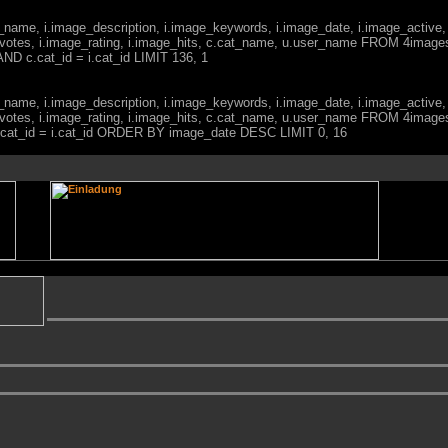
ge_name, i.image_description, i.image_keywords, i.image_date, i.image_active,
votes, i.image_rating, i.image_hits, c.cat_name, u.user_name FROM 4imag
ND c.cat_id = i.cat_id LIMIT 136, 1
ge_name, i.image_description, i.image_keywords, i.image_date, i.image_active,
votes, i.image_rating, i.image_hits, c.cat_name, u.user_name FROM 4imag
c.cat_id = i.cat_id ORDER BY image_date DESC LIMIT 0, 16