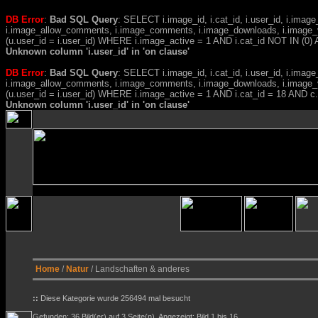
DB Error
:
Bad SQL Query
: SELECT i.image_id, i.cat_id, i.user_id, i.ima
i.image_allow_comments, i.image_comments, i.image_downloads, i.image_
(u.user_id = i.user_id) WHERE i.image_active = 1 AND i.cat_id NOT IN (0) A
Unknown column 'i.user_id' in 'on clause'
DB Error
:
Bad SQL Query
: SELECT i.image_id, i.cat_id, i.user_id, i.ima
i.image_allow_comments, i.image_comments, i.image_downloads, i.image_
(u.user_id = i.user_id) WHERE i.image_active = 1 AND i.cat_id = 18 AND 
Unknown column 'i.user_id' in 'on clause'
Home
/
Natur
/ Landschaften & anderes
::
Diese Kategorie wurde 256494 mal besucht
Gefunden: 36 Bild(er) auf 3 Seite(n). Angezeigt: Bild 1 bis 16.