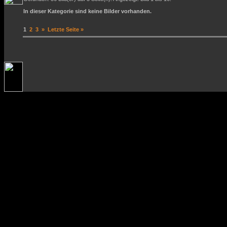
In dieser Kategorie sind keine Bilder vorhanden.
1
2
3
»
Letzte Seite »