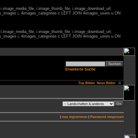
 i.image_media_file, i.image_thumb_file, i.image_download_url,
es_images i, 4images_categories c LEFT JOIN 4images_users u ON
 i.image_media_file, i.image_thumb_file, i.image_download_url,
es_images i, 4images_categories c LEFT JOIN 4images_users u ON
Erweiterte Suche
::
Top Bilder
Neue Bilder
|
neu registrieren
|
Password vergessen