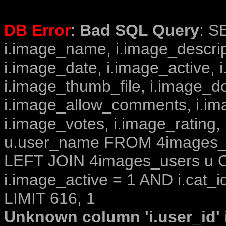
DB Error
:
Bad SQL Query
: S
i.image_name, i.image_descrip
i.image_date, i.image_active, 
i.image_thumb_file, i.image_d
i.image_allow_comments, i.i
i.image_votes, i.image_rating,
u.user_name FROM 4images_im
LEFT JOIN 4images_users u O
i.image_active = 1 AND i.cat_i
LIMIT 616, 1
Unknown column 'i.user_id' i