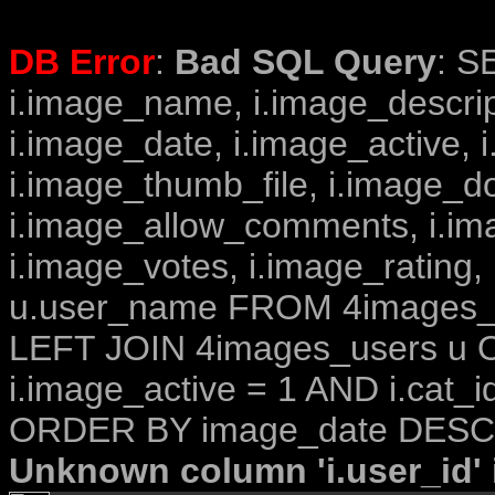
DB Error
:
Bad SQL Query
: S
i.image_name, i.image_descrip
i.image_date, i.image_active, 
i.image_thumb_file, i.image_d
i.image_allow_comments, i.i
i.image_votes, i.image_rating,
u.user_name FROM 4images_im
LEFT JOIN 4images_users u O
i.image_active = 1 AND i.cat_i
ORDER BY image_date DESC 
Unknown column 'i.user_id' i