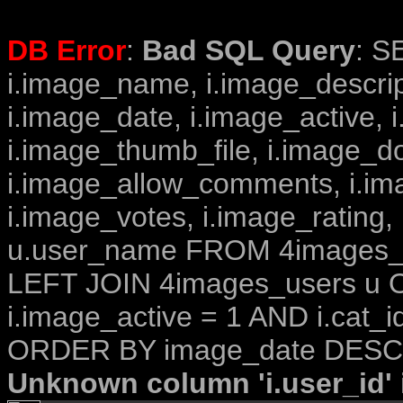
DB Error
:
Bad SQL Query
: S
i.image_name, i.image_descrip
i.image_date, i.image_active, 
i.image_thumb_file, i.image_d
i.image_allow_comments, i.i
i.image_votes, i.image_rating,
u.user_name FROM 4images_im
LEFT JOIN 4images_users u O
i.image_active = 1 AND i.cat_i
ORDER BY image_date DESC 
Unknown column 'i.user_id' i