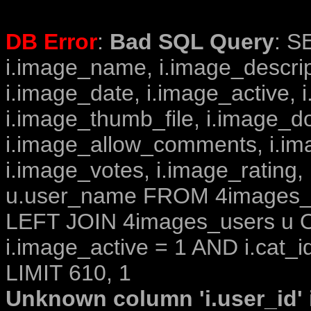
DB Error
:
Bad SQL Query
: S
i.image_name, i.image_descrip
i.image_date, i.image_active, 
i.image_thumb_file, i.image_d
i.image_allow_comments, i.i
i.image_votes, i.image_rating,
u.user_name FROM 4images_im
LEFT JOIN 4images_users u O
i.image_active = 1 AND i.cat_i
LIMIT 610, 1
Unknown column 'i.user_id' i