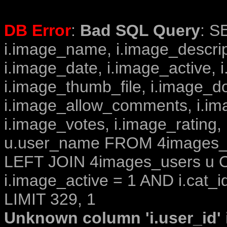
DB Error
:
Bad SQL Query
: S
i.image_name, i.image_descrip
i.image_date, i.image_active, 
i.image_thumb_file, i.image_d
i.image_allow_comments, i.i
i.image_votes, i.image_rating,
u.user_name FROM 4images_im
LEFT JOIN 4images_users u O
i.image_active = 1 AND i.cat_i
LIMIT 329, 1
Unknown column 'i.user_id' i