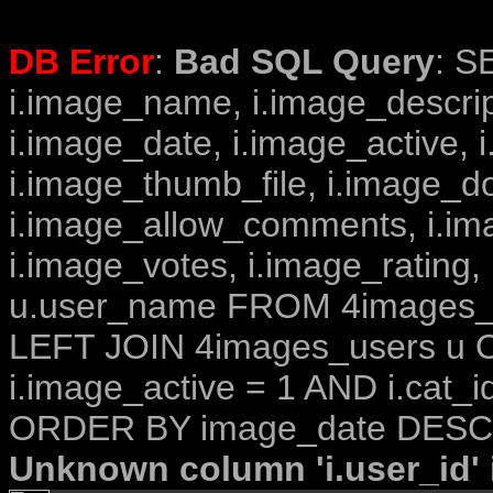
DB Error
:
Bad SQL Query
: S
i.image_name, i.image_descrip
i.image_date, i.image_active, 
i.image_thumb_file, i.image_d
i.image_allow_comments, i.i
i.image_votes, i.image_rating,
u.user_name FROM 4images_im
LEFT JOIN 4images_users u O
i.image_active = 1 AND i.cat_i
ORDER BY image_date DESC 
Unknown column 'i.user_id' i