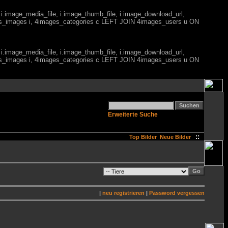
 i.image_media_file, i.image_thumb_file, i.image_download_url,
es_images i, 4images_categories c LEFT JOIN 4images_users u ON
 i.image_media_file, i.image_thumb_file, i.image_download_url,
es_images i, 4images_categories c LEFT JOIN 4images_users u ON
Erweiterte Suche
::
Top Bilder
Neue Bilder
|
neu registrieren
|
Password vergessen