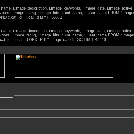
ge_name, i.image_description, i.image_keywords, i.image_date, i.image_active,
votes, i.image_rating, i.image_hits, c.cat_name, u.user_name FROM 4imag
ND c.cat_id = i.cat_id LIMIT 386, 1
ge_name, i.image_description, i.image_keywords, i.image_date, i.image_active,
votes, i.image_rating, i.image_hits, c.cat_name, u.user_name FROM 4imag
 c.cat_id = i.cat_id ORDER BY image_date DESC LIMIT 48, 16