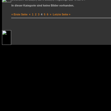
In dieser Kategorie sind keine Bilder vorhanden.
« Erste Seite
«
1
2
3
4
5
6
»
Letzte Seite »