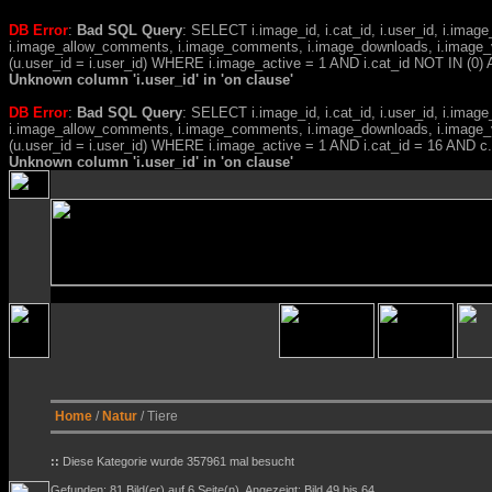
DB Error
:
Bad SQL Query
: SELECT i.image_id, i.cat_id, i.user_id, i.ima
i.image_allow_comments, i.image_comments, i.image_downloads, i.image_
(u.user_id = i.user_id) WHERE i.image_active = 1 AND i.cat_id NOT IN (0) A
Unknown column 'i.user_id' in 'on clause'
DB Error
:
Bad SQL Query
: SELECT i.image_id, i.cat_id, i.user_id, i.ima
i.image_allow_comments, i.image_comments, i.image_downloads, i.image_
(u.user_id = i.user_id) WHERE i.image_active = 1 AND i.cat_id = 16 AND
Unknown column 'i.user_id' in 'on clause'
Home
/
Natur
/ Tiere
::
Diese Kategorie wurde 357961 mal besucht
Gefunden: 81 Bild(er) auf 6 Seite(n). Angezeigt: Bild 49 bis 64.