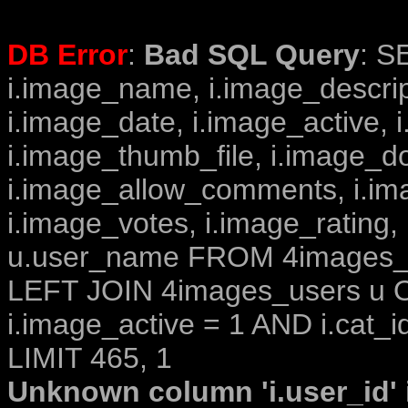
DB Error
:
Bad SQL Query
: S
i.image_name, i.image_descrip
i.image_date, i.image_active, 
i.image_thumb_file, i.image_d
i.image_allow_comments, i.i
i.image_votes, i.image_rating,
u.user_name FROM 4images_im
LEFT JOIN 4images_users u O
i.image_active = 1 AND i.cat_i
LIMIT 465, 1
Unknown column 'i.user_id' i