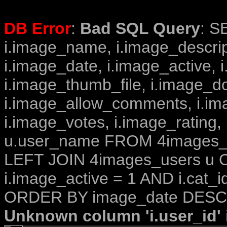
DB Error
:
Bad SQL Query
: S
i.image_name, i.image_descrip
i.image_date, i.image_active, 
i.image_thumb_file, i.image_d
i.image_allow_comments, i.i
i.image_votes, i.image_rating,
u.user_name FROM 4images_im
LEFT JOIN 4images_users u O
i.image_active = 1 AND i.cat_i
ORDER BY image_date DESC 
Unknown column 'i.user_id' i