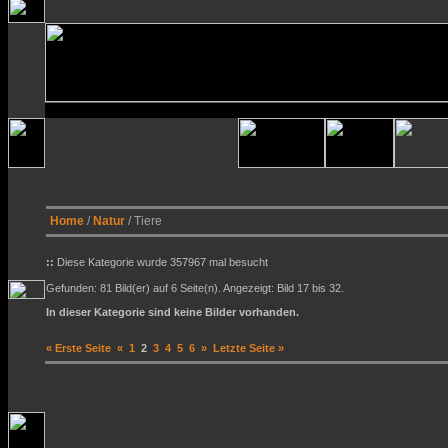
Home
/
Natur
/ Tiere
::
Diese Kategorie wurde 357967 mal besucht
Gefunden: 81 Bild(er) auf 6 Seite(n). Angezeigt: Bild 17 bis 32.
In dieser Kategorie sind keine Bilder vorhanden.
« Erste Seite
«
1
2
3
4
5
6
»
Letzte Seite »