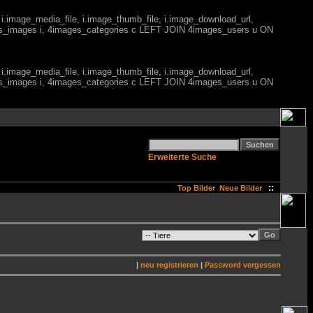
 i.image_media_file, i.image_thumb_file, i.image_download_url,
es_images i, 4images_categories c LEFT JOIN 4images_users u ON
 i.image_media_file, i.image_thumb_file, i.image_download_url,
es_images i, 4images_categories c LEFT JOIN 4images_users u ON
Erweiterte Suche
::
Top Bilder
Neue Bilder
|
neu registrieren
|
Password vergessen