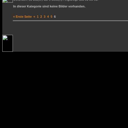
In dieser Kategorie sind keine Bilder vorhanden.
« Erste Seite
«
1
2
3
4
5
6