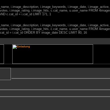
ge_name, i.image_description, i.image_keywords, i.image_date, i.image_active,
votes, i.image_rating, i.image_hits, c.cat_name, u.user_name FROM 4imag
ND c.cat_id = i.cat_id LIMIT 171, 1
ge_name, i.image_description, i.image_keywords, i.image_date, i.image_active,
votes, i.image_rating, i.image_hits, c.cat_name, u.user_name FROM 4imag
 c.cat_id = i.cat_id ORDER BY image_date DESC LIMIT 80, 16