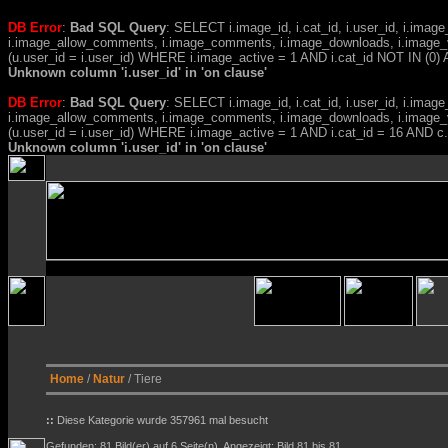
DB Error
:
Bad SQL Query
: SELECT i.image_id, i.cat_id, i.user_id, i.ima
i.image_allow_comments, i.image_comments, i.image_downloads, i.image_
(u.user_id = i.user_id) WHERE i.image_active = 1 AND i.cat_id NOT IN (0) A
Unknown column 'i.user_id' in 'on clause'
DB Error
:
Bad SQL Query
: SELECT i.image_id, i.cat_id, i.user_id, i.ima
i.image_allow_comments, i.image_comments, i.image_downloads, i.image_
(u.user_id = i.user_id) WHERE i.image_active = 1 AND i.cat_id = 16 AND
Unknown column 'i.user_id' in 'on clause'
Home
/
Natur
/ Tiere
::
Diese Kategorie wurde 357961 mal besucht
Gefunden: 81 Bild(er) auf 6 Seite(n). Angezeigt: Bild 81 bis 81.