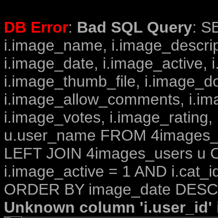
DB Error
:
Bad SQL Query
: S
i.image_name, i.image_descrip
i.image_date, i.image_active, 
i.image_thumb_file, i.image_d
i.image_allow_comments, i.i
i.image_votes, i.image_rating,
u.user_name FROM 4images_im
LEFT JOIN 4images_users u O
i.image_active = 1 AND i.cat_i
ORDER BY image_date DESC 
Unknown column 'i.user_id' i