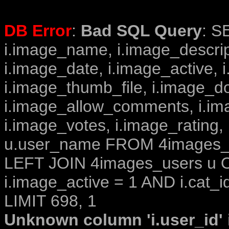
DB Error
:
Bad SQL Query
: S
i.image_name, i.image_descrip
i.image_date, i.image_active, 
i.image_thumb_file, i.image_d
i.image_allow_comments, i.i
i.image_votes, i.image_rating,
u.user_name FROM 4images_im
LEFT JOIN 4images_users u O
i.image_active = 1 AND i.cat_i
LIMIT 698, 1
Unknown column 'i.user_id' i