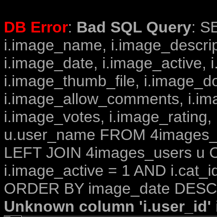
DB Error
:
Bad SQL Query
: S
i.image_name, i.image_descrip
i.image_date, i.image_active, 
i.image_thumb_file, i.image_d
i.image_allow_comments, i.i
i.image_votes, i.image_rating,
u.user_name FROM 4images_im
LEFT JOIN 4images_users u O
i.image_active = 1 AND i.cat_i
ORDER BY image_date DESC 
Unknown column 'i.user_id' i