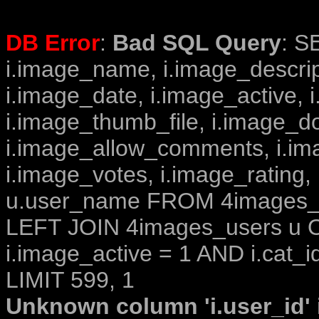
DB Error
:
Bad SQL Query
: S
i.image_name, i.image_descrip
i.image_date, i.image_active, 
i.image_thumb_file, i.image_d
i.image_allow_comments, i.i
i.image_votes, i.image_rating,
u.user_name FROM 4images_im
LEFT JOIN 4images_users u O
i.image_active = 1 AND i.cat_i
LIMIT 599, 1
Unknown column 'i.user_id' i