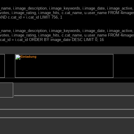
ge_name, i.image_description, i.image_keywords, i.image_date, i.image_active,
votes, i.image_rating, i.image_hits, c.cat_name, u.user_name FROM 4imag
ND c.cat_id = i.cat_id LIMIT 756, 1
ge_name, i.image_description, i.image_keywords, i.image_date, i.image_active,
votes, i.image_rating, i.image_hits, c.cat_name, u.user_name FROM 4imag
c.cat_id = i.cat_id ORDER BY image_date DESC LIMIT 0, 16