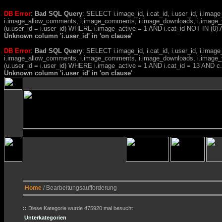
DB Error
:
Bad SQL Query
: SELECT i.image_id, i.cat_id, i.user_id, i.ima
i.image_allow_comments, i.image_comments, i.image_downloads, i.image_
(u.user_id = i.user_id) WHERE i.image_active = 1 AND i.cat_id NOT IN (0) A
Unknown column 'i.user_id' in 'on clause'
DB Error
:
Bad SQL Query
: SELECT i.image_id, i.cat_id, i.user_id, i.ima
i.image_allow_comments, i.image_comments, i.image_downloads, i.image_
(u.user_id = i.user_id) WHERE i.image_active = 1 AND i.cat_id = 13 AND 
Unknown column 'i.user_id' in 'on clause'
Home
/ Bearbeitungsaufforderung
::
Diese Kategorie wurde 475920 mal besucht
Unterkategorien