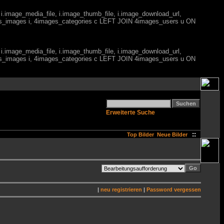
 i.image_media_file, i.image_thumb_file, i.image_download_url,
es_images i, 4images_categories c LEFT JOIN 4images_users u ON
 i.image_media_file, i.image_thumb_file, i.image_download_url,
es_images i, 4images_categories c LEFT JOIN 4images_users u ON
Erweiterte Suche
::
Top Bilder
Neue Bilder
|
neu registrieren
|
Password vergessen