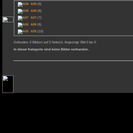
A09
(5)
A08
(8)
A07
(7)
A06
(6)
A05
(10)
Gefunden: 0 Bild(er) auf 0 Seite(n). Angezeigt: Bild 0 bis 0.
In dieser Kategorie sind keine Bilder vorhanden.