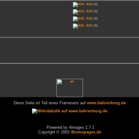
A04
(6)
A03
(8)
A02
(8)
A01
(9)
Diese Seite ist Teil eines Framesets auf
www.bahrenburg.de
Powered by 4images 1.7.1
Copyright © 2002
4homepages.de