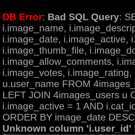
DB Error
:
Bad SQL Query
: S
i.image_name, i.image_descrip
i.image_date, i.image_active, 
i.image_thumb_file, i.image_d
i.image_allow_comments, i.i
i.image_votes, i.image_rating,
u.user_name FROM 4images_im
LEFT JOIN 4images_users u O
i.image_active = 1 AND i.cat_i
ORDER BY image_date DESC 
Unknown column 'i.user_id' i