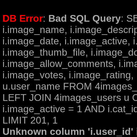
DB Error
:
Bad SQL Query
: S
i.image_name, i.image_descrip
i.image_date, i.image_active, 
i.image_thumb_file, i.image_d
i.image_allow_comments, i.i
i.image_votes, i.image_rating,
u.user_name FROM 4images_im
LEFT JOIN 4images_users u O
i.image_active = 1 AND i.cat_i
LIMIT 201, 1
Unknown column 'i.user_id' i