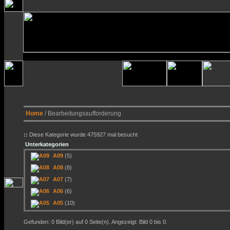
Home
/ Bearbeitungsaufforderung
::
Diese Kategorie wurde 475927 mal besucht
Unterkategorien
A09
(5)
A08
(8)
A07
(7)
A06
(6)
A05
(10)
Gefunden: 0 Bild(er) auf 0 Seite(n). Angezeigt: Bild 0 bis 0.