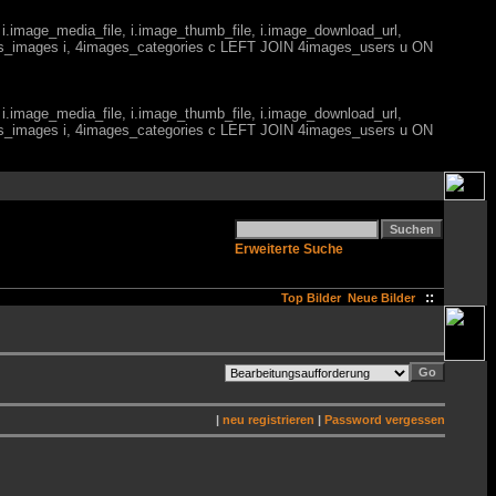
 i.image_media_file, i.image_thumb_file, i.image_download_url,
es_images i, 4images_categories c LEFT JOIN 4images_users u ON
 i.image_media_file, i.image_thumb_file, i.image_download_url,
es_images i, 4images_categories c LEFT JOIN 4images_users u ON
Erweiterte Suche
::
Top Bilder
Neue Bilder
|
neu registrieren
|
Password vergessen