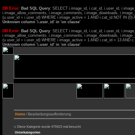
DB Error
:
Bad SQL Query
: SELECT i.image_id, i.cat_id, i.user_id, i.ima
i.image_allow_comments, i.image_comments, i.image_downloads, i.image_
(u.user_id = i.user_id) WHERE i.image_active = 1 AND i.cat_id NOT IN (0) A
Unknown column 'i.user_id' in 'on clause'
DB Error
:
Bad SQL Query
: SELECT i.image_id, i.cat_id, i.user_id, i.ima
i.image_allow_comments, i.image_comments, i.image_downloads, i.image_
(u.user_id = i.user_id) WHERE i.image_active = 1 AND i.cat_id = 13 AND 
Unknown column 'i.user_id' in 'on clause'
Home
/ Bearbeitungsaufforderung
::
Diese Kategorie wurde 475923 mal besucht
Unterkategorien