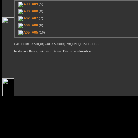
A09
(5)
A08
(8)
A07
(7)
A06
(6)
A05
(10)
Gefunden: 0 Bild(er) auf 0 Seite(n). Angezeigt: Bild 0 bis 0.
In dieser Kategorie sind keine Bilder vorhanden.