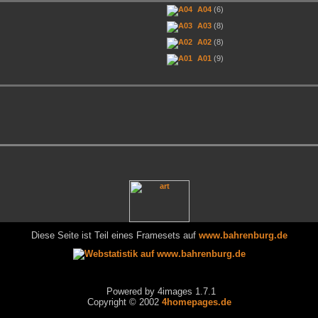
A04
(6)
A03
(8)
A02
(8)
A01
(9)
Diese Seite ist Teil eines Framesets auf
www.bahrenburg.de
Powered by 4images 1.7.1
Copyright © 2002
4homepages.de