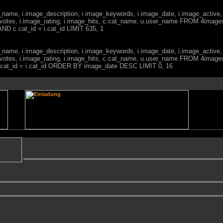
ge_name, i.image_description, i.image_keywords, i.image_date, i.image_active,
votes, i.image_rating, i.image_hits, c.cat_name, u.user_name FROM 4imag
ND c.cat_id = i.cat_id LIMIT 635, 1
ge_name, i.image_description, i.image_keywords, i.image_date, i.image_active,
votes, i.image_rating, i.image_hits, c.cat_name, u.user_name FROM 4imag
c.cat_id = i.cat_id ORDER BY image_date DESC LIMIT 0, 16