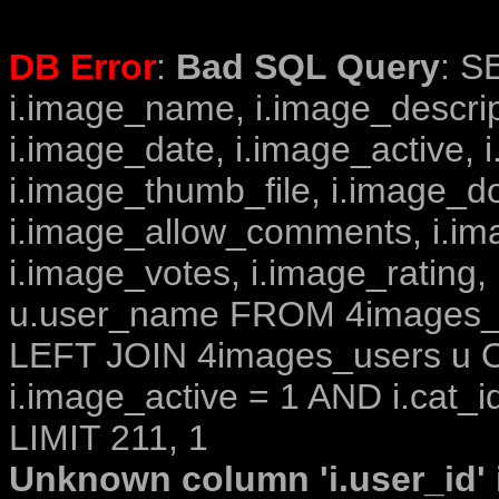
DB Error
:
Bad SQL Query
: S
i.image_name, i.image_descrip
i.image_date, i.image_active, 
i.image_thumb_file, i.image_d
i.image_allow_comments, i.i
i.image_votes, i.image_rating,
u.user_name FROM 4images_im
LEFT JOIN 4images_users u O
i.image_active = 1 AND i.cat_i
LIMIT 211, 1
Unknown column 'i.user_id' i