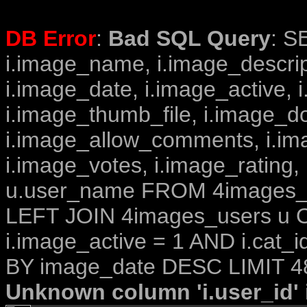
DB Error
:
Bad SQL Query
: S
i.image_name, i.image_descrip
i.image_date, i.image_active, 
i.image_thumb_file, i.image_d
i.image_allow_comments, i.i
i.image_votes, i.image_rating,
u.user_name FROM 4images_im
LEFT JOIN 4images_users u O
i.image_active = 1 AND i.cat_
BY image_date DESC LIMIT 4
Unknown column 'i.user_id' i