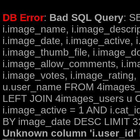
DB Error
:
Bad SQL Query
: S
i.image_name, i.image_descrip
i.image_date, i.image_active, 
i.image_thumb_file, i.image_d
i.image_allow_comments, i.i
i.image_votes, i.image_rating,
u.user_name FROM 4images_im
LEFT JOIN 4images_users u O
i.image_active = 1 AND i.cat_
BY image_date DESC LIMIT 3
Unknown column 'i.user_id' i