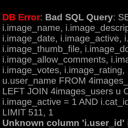
DB Error
:
Bad SQL Query
: S
i.image_name, i.image_descrip
i.image_date, i.image_active, 
i.image_thumb_file, i.image_d
i.image_allow_comments, i.i
i.image_votes, i.image_rating,
u.user_name FROM 4images_im
LEFT JOIN 4images_users u O
i.image_active = 1 AND i.cat_i
LIMIT 511, 1
Unknown column 'i.user_id' i