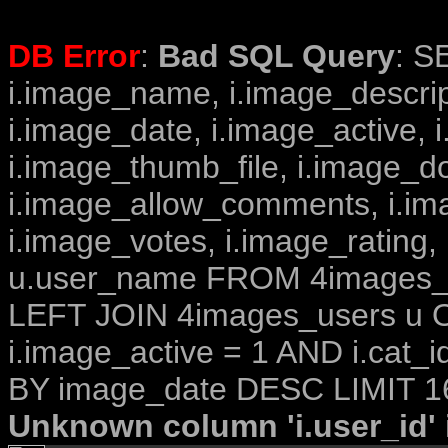
DB Error
:
Bad SQL Query
: S
i.image_name, i.image_descrip
i.image_date, i.image_active, 
i.image_thumb_file, i.image_d
i.image_allow_comments, i.i
i.image_votes, i.image_rating,
u.user_name FROM 4images_im
LEFT JOIN 4images_users u O
i.image_active = 1 AND i.cat_
BY image_date DESC LIMIT 1
Unknown column 'i.user_id' i