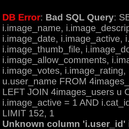
DB Error
:
Bad SQL Query
: S
i.image_name, i.image_descrip
i.image_date, i.image_active, 
i.image_thumb_file, i.image_d
i.image_allow_comments, i.i
i.image_votes, i.image_rating,
u.user_name FROM 4images_im
LEFT JOIN 4images_users u O
i.image_active = 1 AND i.cat_i
LIMIT 152, 1
Unknown column 'i.user_id' i