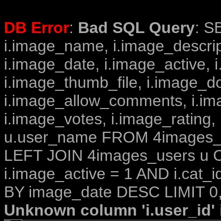
DB Error
:
Bad SQL Query
: S
i.image_name, i.image_descrip
i.image_date, i.image_active, 
i.image_thumb_file, i.image_d
i.image_allow_comments, i.i
i.image_votes, i.image_rating,
u.user_name FROM 4images_im
LEFT JOIN 4images_users u O
i.image_active = 1 AND i.cat_
BY image_date DESC LIMIT 0,
Unknown column 'i.user_id' i