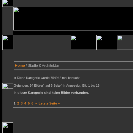
Home
/ Städte & Architektur
::
Diese Kategorie wurde 754942 mal besucht
Gefunden: 94 Bild(er) auf 6 Seite(n). Angezeigt: Bild 1 bis 16.
In dieser Kategorie sind keine Bilder vorhanden.
1
2
3
4
5
6
»
Letzte Seite »