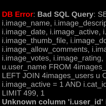
DB Error
:
Bad SQL Query
: S
i.image_name, i.image_descrip
i.image_date, i.image_active, 
i.image_thumb_file, i.image_d
i.image_allow_comments, i.i
i.image_votes, i.image_rating,
u.user_name FROM 4images_im
LEFT JOIN 4images_users u O
i.image_active = 1 AND i.cat_i
LIMIT 499, 1
Unknown column 'i.user_id' i