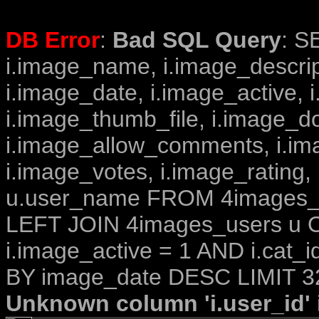
DB Error
:
Bad SQL Query
: S
i.image_name, i.image_descrip
i.image_date, i.image_active, 
i.image_thumb_file, i.image_d
i.image_allow_comments, i.i
i.image_votes, i.image_rating,
u.user_name FROM 4images_im
LEFT JOIN 4images_users u O
i.image_active = 1 AND i.cat_
BY image_date DESC LIMIT 3
Unknown column 'i.user_id' i