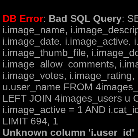
DB Error
:
Bad SQL Query
: S
i.image_name, i.image_descrip
i.image_date, i.image_active, 
i.image_thumb_file, i.image_d
i.image_allow_comments, i.i
i.image_votes, i.image_rating,
u.user_name FROM 4images_im
LEFT JOIN 4images_users u O
i.image_active = 1 AND i.cat_i
LIMIT 694, 1
Unknown column 'i.user_id' i