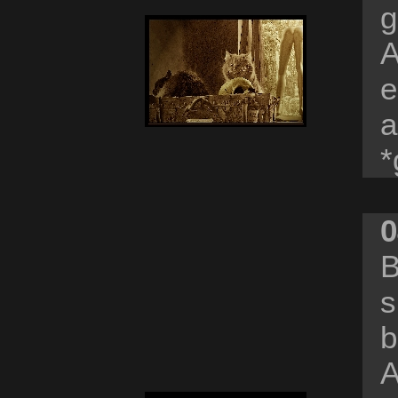
g
A
e
a
*
0
B
s
b
A