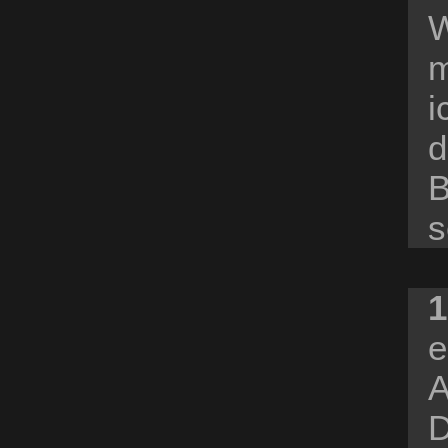
W
m
i
d
B
s
1
e
A
D