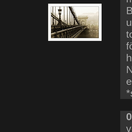
B
u
t
f
h
N
e
*
0
v