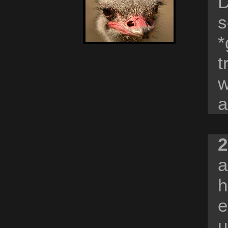
D
s
*
t
w
a
2
a
h
e
u