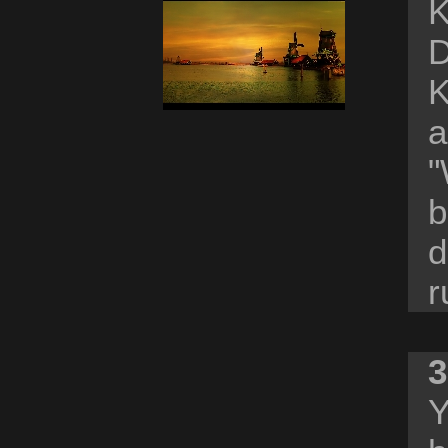
K
D
K
a
"
b
d
r
3
Y