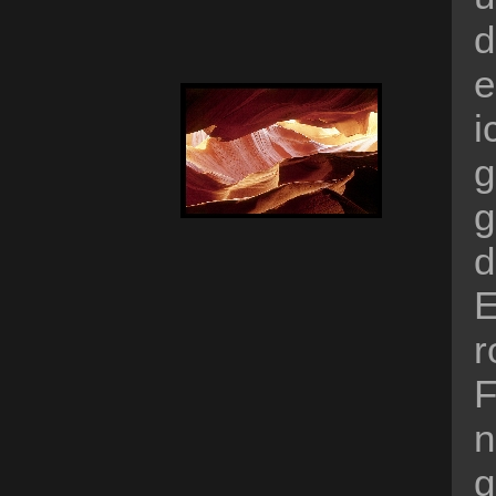
d
e
i
g
g
d
E
r
F
n
g