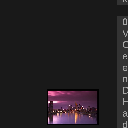
0
V
C
e
e
n
D
H
a
d