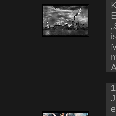
K
E
„
i
M
m
A
1
J
e