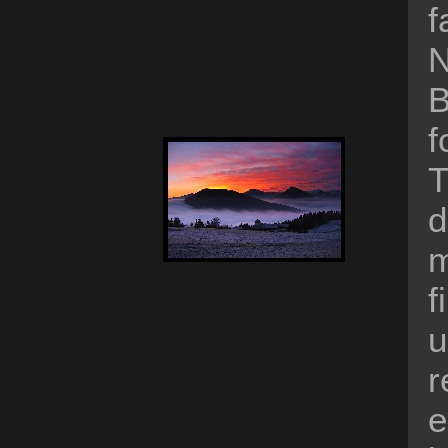
f
N
B
f
T
d
m
f
u
r
e