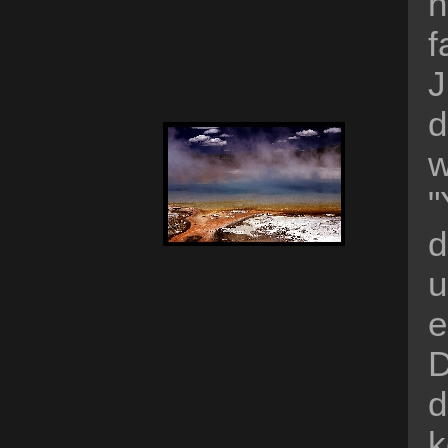
h
f
J
d
w
"
d
u
e
D
d
k