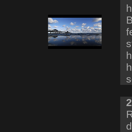
h
B
f
s
h
h
s
2
R
d