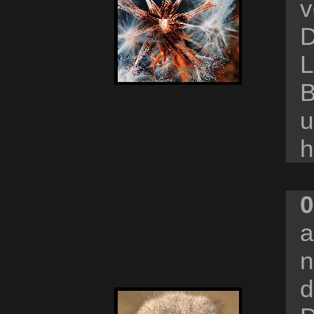
v
D
L
B
u
h
0
a
n
d